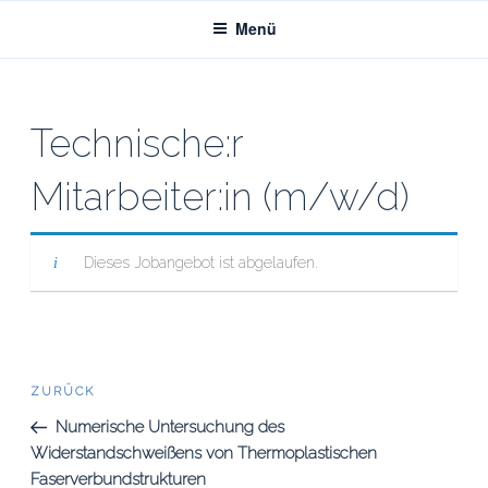
Zum
Menü
Inhalt
springen
Technische:r
Mitarbeiter:in (m/w/d)
Dieses Jobangebot ist abgelaufen.
Beitrags-
Vorheriger
ZURÜCK
Beitrag
Navigation
Numerische Untersuchung des
Widerstandschweißens von Thermoplastischen
Faserverbundstrukturen