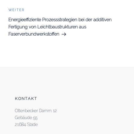
Nächster
WEITER
Beitrag
Energieeffiziente Prozessstrategien bei der additiven
Fertigung von Leichtbaustrukturen aus
Faserverbundwerkstoffen
KONTAKT
Ottenbecker Damm 12
Gebäude 55
21684 Stade