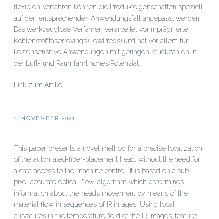
flexiblen Verfahren können die Produkteigenschaften speziell
auf den entsprechenden Anwendungsfall angepasst werden.
Das werkzeuglose Verfahren verarbeitet vorimprägnierte
Kohlenstofffaserrovings (TowPregs) und hat vor allem für
kostensensitive Anwendungen mit geringen Stückzahlen in
der Luft- und Raumfahrt hohes Potenzial.
Link zum Artikel.
VERÖFFENTLICHT
1. NOVEMBER 2021
AM
This paper presents a novel method for a precise localization
of the automated-fiber-placement head, without the need for
a data access to the machine control. It is based on a sub-
pixel accurate optical-flow-algorithm which determines
information about the heads movement by means of the
material flow in sequences of IR images. Using local
curvatures in the temperature field of the IR images, feature