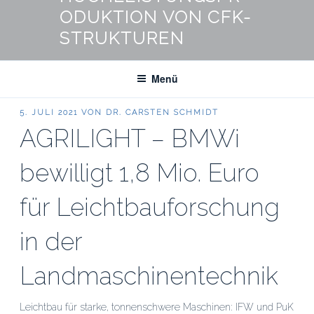
ODUKTION VON CFK-
STRUKTUREN
Menü
VERÖFFENTLICHT
5. JULI 2021
VON
DR. CARSTEN SCHMIDT
AM
AGRILIGHT – BMWi
bewilligt 1,8 Mio. Euro
für Leichtbauforschung
in der
Landmaschinentechnik
Leichtbau für starke, tonnenschwere Maschinen: IFW und PuK