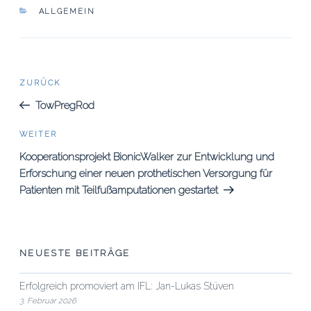
KATEGORIEN
ALLGEMEIN
Beitrags-
Vorheriger
ZURÜCK
Beitrag
Navigation
TowPregRod
Nächster
WEITER
Beitrag
Kooperationsprojekt BionicWalker zur Entwicklung und
Erforschung einer neuen prothetischen Versorgung für
Patienten mit Teilfußamputationen gestartet
NEUESTE BEITRÄGE
Erfolgreich promoviert am IFL: Jan-Lukas Stüven
3. Februar 2026