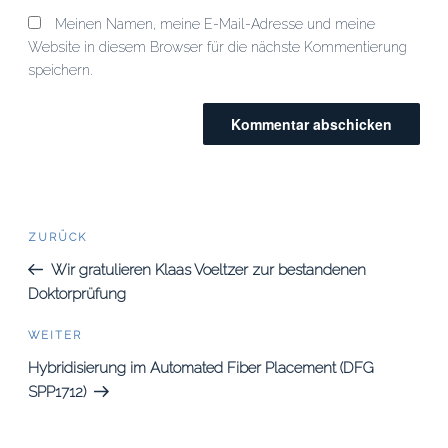
Meinen Namen, meine E-Mail-Adresse und meine
Website in diesem Browser für die nächste Kommentierung
speichern.
Beitrags-
Vorheriger
ZURÜCK
Beitrag
Navigation
Wir gratulieren Klaas Voeltzer zur bestandenen
Doktorprüfung
Nächster
WEITER
Beitrag
Hybridisierung im Automated Fiber Placement (DFG
SPP1712)