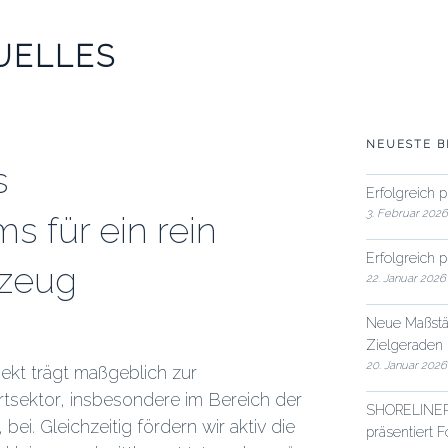
UELLES
NEUESTE B
s
Erfolgreich 
3. Februar 202
 für ein rein
Erfolgreich 
gzeug
22. Januar 2026
Neue Maßstä
Zielgeraden
20. Januar 2026
jekt trägt maßgeblich zur
rtsektor, insbesondere im Bereich der
SHORELINER-P
ei. Gleichzeitig fördern wir aktiv die
präsentiert 