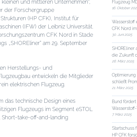
 kleinen und mittleren Unternehmen“,
Flugzeug MD
16. Oktober 202
ter der Forschergruppe
rukturen (HP CFK), Institut für
Wasserstoff
chinen (IFW) der Leibniz Universität.
CFK Nord im
orschungszentrum CFK Nord in Stade
30. Juni 2025
ngs „SHOREliner“ am 29. September
SHOREliner 
die Zukunft d
26. März 2025
ten Herstellungs- und
Optimierung 
ugzeugbau entwickeln die Mitglieder
schließt Pro
ein elektrischen Flugzeug.
21. März 2025
m das technische Design eines
Bund fördert
Wasserstoff-
0-sitzigen Flugzeugs im Segment eSTOL
7. März 2025
Short-take-off-and-landing
Startschuss 
HP CFK forsc