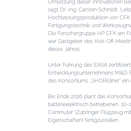
Umsetzung dieser Innovationen bei
sagt Dr.-Ing. Carsten Schmidt, Lei
Hochleistungsproduktion von CFK St
Fertigungstechnik und Werkzeugmas
Die Forschergruppe HP CFK am F
war Gastgeber des Kick-Off-Meeti
dieses Jahres.
Unter Führung des EASA zertifizier
Entwicklungsunternehmens M&D Fl
des Konsortiums „SHOREliner“ ein r
Bis Ende 2026 plant das Konsortiu
batterieelektrisch betriebenen, 1
Commuter (Zubringer Flugzeug mit 
Eigenschaften) fertigzustellen.