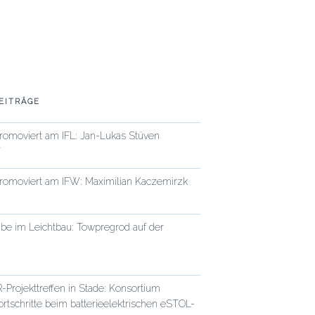
EITRÄGE
promoviert am IFL: Jan-Lukas Stüven
6
promoviert am IFW: Maximilian Kaczemirzk
be im Leichtbau: Towpregrod auf der
rojekttreffen in Stade: Konsortium
Fortschritte beim batterieelektrischen eSTOL-