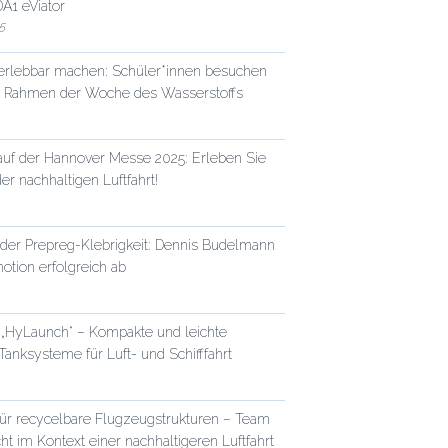
A1 eViator
5
 erlebbar machen: Schüler*innen besuchen
 Rahmen der Woche des Wasserstoffs
auf der Hannover Messe 2025: Erleben Sie
er nachhaltigen Luftfahrt!
der Prepreg-Klebrigkeit: Dennis Budelmann
motion erfolgreich ab
 „HyLaunch“ – Kompakte und leichte
Tanksysteme für Luft- und Schifffahrt
für recycelbare Flugzeugstrukturen – Team
ht im Kontext einer nachhaltigeren Luftfahrt