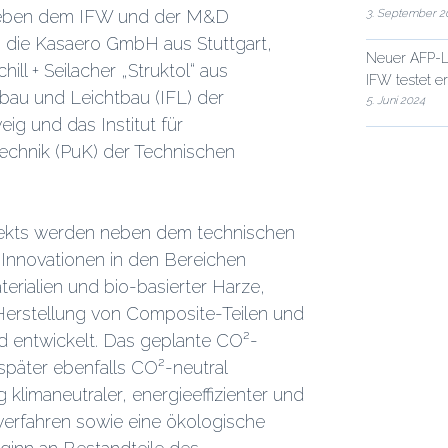
3. September 2
 neben dem IFW und der M&D
ie Kasaero GmbH aus Stuttgart,
Neuer AFP-L
ll + Seilacher „Struktol“ aus
IFW testet e
bau und Leichtbau (IFL) der
5. Juni 2024
ig und das Institut für
echnik (PuK) der Technischen
ekts werden neben dem technischen
Innovationen in den Bereichen
erialien und bio-basierter Harze,
Herstellung von Composite-Teilen und
 entwickelt. Das geplante CO²-
später ebenfalls CO²-neutral
 klimaneutraler, energieeffizienter und
erfahren sowie eine ökologische