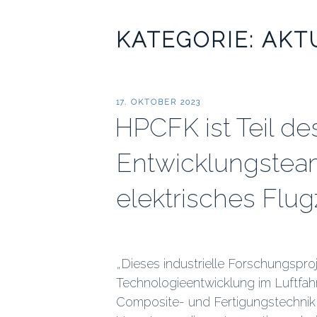
KATEGORIE:
AKT
VERÖFFENTLICHT
17. OKTOBER 2023
AM
HPCFK ist Teil de
Entwicklungsteams
elektrisches Flu
„Dieses industrielle Forschungspro
Technologieentwicklung im Luftfah
Composite- und Fertigungstechnik, b