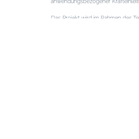
anwendungsbezogener Krafteinleit
Das Projekt wird im Rahmen des T
Leichtbau (TTP LB) vom Bundesmini
Klimaschutz (BMWK) gefördert. W
Förderung des Projekts.
Über
Letzte Artikel
David Garthe