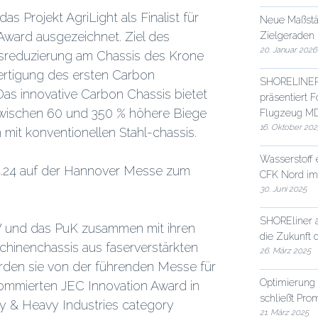
as Projekt AgriLight als Finalist für
Neue Maßstä
ward ausgezeichnet. Ziel des
Zielgeraden
20. Januar 2026
chtsreduzierung am Chassis des Krone
ertigung des ersten Carbon
SHORELINER-P
as innovative Carbon Chassis bietet
präsentiert 
zwischen 60 und 350 % höhere Biege
Flugzeug MD
16. Oktober 202
 mit konventionellen Stahl-chassis.
Wasserstoff
04.24 auf der Hannover Messe zum
CFK Nord im
30. Juni 2025
SHOREliner 
W und das PuK zusammen mit ihren
die Zukunft d
chinenchassis aus faserverstärkten
26. März 2025
urden sie von der führenden Messe für
Optimierung 
nommierten JEC Innovation Award in
schließt Pro
y & Heavy Industries category
21. März 2025