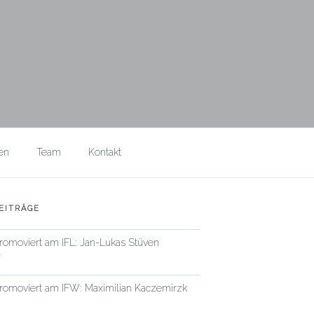
en
Team
Kontakt
EITRÄGE
promoviert am IFL: Jan-Lukas Stüven
6
promoviert am IFW: Maximilian Kaczemirzk