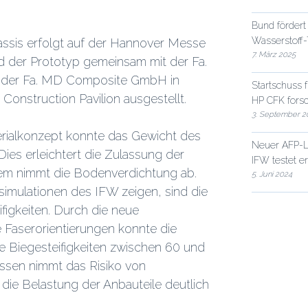
Bund fördert
Wasserstoff-
assis erfolgt auf der Hannover Messe
7. März 2025
rd der Prototyp gemeinsam mit der Fa.
 der Fa. MD Composite GmbH in
Startschuss 
 Construction Pavilion ausgestellt.
HP CFK forsc
3. September 2
rialkonzept konnte das Gewicht des
Neuer AFP-L
es erleichtert die Zulassung der
IFW testet e
m nimmt die Bodenverdichtung ab.
5. Juni 2024
ursimulationen des IFW zeigen, sind die
figkeiten. Durch die neue
 Faserorientierungen konnte die
ie Biegesteifigkeiten zwischen 60 und
essen nimmt das Risiko von
die Belastung der Anbauteile deutlich