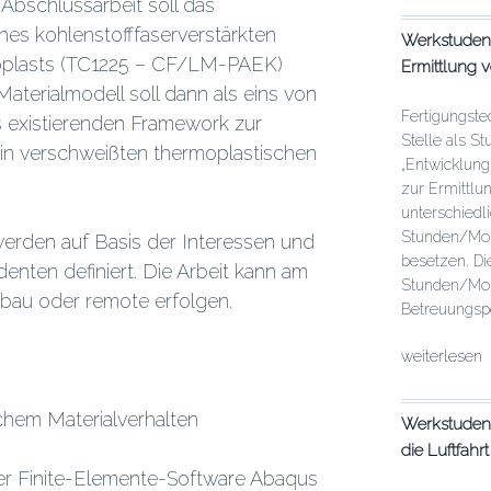
Abschlussarbeit soll das
Simulation
ines kohlenstofffaserverstärkten
Werkstudent
des
rmoplasts (TC1225 – CF/LM-PAEK)
Ermittlung 
viskoelastis
aterialmodell soll dann als eins von
Materialverh
von
Fertigungste
 existierenden Framework zur
thermoplasti
Stelle als S
n verschweißten thermoplastischen
FKV“
„Entwicklun
zur Ermittlu
unterschiedl
Stunden/Mon
erden auf Basis der Interessen und
besetzen. Di
enten definiert. Die Arbeit kann am
Stunden/Mon
tbau oder remote erfolgen.
Betreuungspe
„Studentisch
weiterlesen
Mitarbeit:
Simulation
schem Materialverhalten
Werkstudent
des
die Luftfahrt
viskoelastis
Materialverh
der Finite-Elemente-Software Abaqus