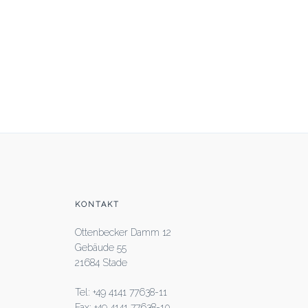
Beitrags-
Navigation
KONTAKT
Ottenbecker Damm 12
Gebäude 55
21684 Stade
Tel: +49 4141 77638-11
Fax: +49 4141 77638-10