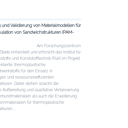
e
 und Validierung von Materialmodellen für
mulation von Sandwichstrukturen (PAM-
chen
altens
Am Forschungszentrum
schen
tade entwickelt und erforscht das Institut für
toffe und Kunststofftechnik (PuK) im Projekt
klierte, thermoplastische
werkstoffe für den Einsatz in
igen und ressourceneffizienten
ukturen. Dabei stehen sowohl die
he Aufbereitung und qualitative Verbesserung
erbundmaterialien als auch die Erweiterung
ernmaterialien für thermoplastische
kturen …
e