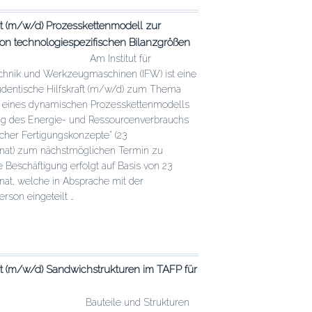
 (m/w/d) Prozesskettenmodell zur
von technologiespezifischen Bilanzgrößen
chen
altens
Am Institut für
chnik und Werkzeugmaschinen (IFW) ist eine
schen
tudentische Hilfskraft (m/w/d) zum Thema
g eines dynamischen Prozesskettenmodells
ng des Energie- und Ressourcenverbrauchs
icher Fertigungskonzepte” (23
at) zum nächstmöglichen Termin zu
e Beschäftigung erfolgt auf Basis von 23
at, welche in Absprache mit der
rson eingeteilt …
e
 (m/w/d) Sandwichstrukturen im TAFP für
chen
altens
Bauteile und Strukturen