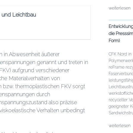
„Studentisch
weiterlesen
u und Leichtbau
Mitarbeit:
Simulation
Entwicklung
des
die Presssi
viskoelastis
Materialverh
Form)
von
thermoplasti
 in Abwesenheit äußerer
CFK Nord in S
FKV“
Polymerwerks
genspannungen genannt und treten in
reFrame rezy
(FKV) aufgrund verschiedener
Faserverbund
che Materialverhalten von
leistungsfäh
en bzw. thermoplastischen FKV sorgt
Leichtbaustr
werkstofflic
igenspannungen durch
recycelter V
nspannungszustand also präzise
geeigneter K
iskoelastische Verhalten unbedingt
Sandwichstru
„Studentisch
weiterlesen
Mitarbeit: