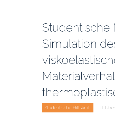
Zum
Inhalt
springen
Studentische M
Simulation de
viskoelastisc
Materialverha
thermoplasti
Studentische Hilfskraft
Über