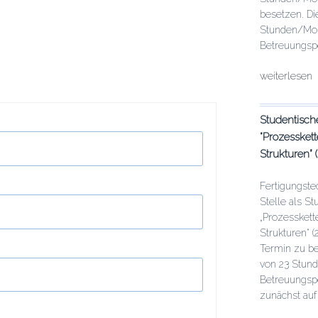
besetzen. Di
Stunden/Mon
Betreuungspe
„Studentisch
weiterlesen
Mitarbeit:
Simulation
Studentisch
des
“Prozessket
viskoelastis
Materialverh
Strukturen”
von
thermoplasti
Fertigungste
FKV“
Stelle als S
„Prozesskett
Strukturen“
Termin zu be
von 23 Stund
Betreuungspe
zunächst auf 