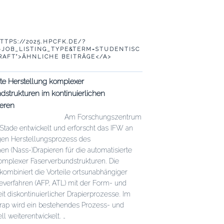
TTPS://2025.HPCFK.DE/?
JOB_LISTING_TYPE&TERM=STUDENTISC
RAFT">ÄHNLICHE BEITRÄGE</A>
rte Herstellung komplexer
dstrukturen im kontinuierlichen
ieren
Am Forschungszentrum
Stade entwickelt und erforscht das IFW an
gen Herstellungsprozess des
hen (Nass-)Drapieren für die automatisierte
omplexer Faserverbundstrukturen. Die
kombiniert die Vorteile ortsunabhängiger
verfahren (AFP, ATL) mit der Form- und
eit diskontinuierlicher Drapierprozesse. Im
Drap wird ein bestehendes Prozess- und
 weiterentwickelt. …