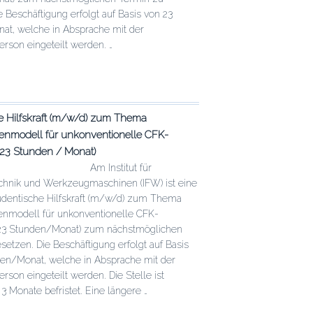
e Beschäftigung erfolgt auf Basis von 23
at, welche in Absprache mit der
rson eingeteilt werden. …
e
e Hilfskraft (m/w/d) zum Thema
tenmodell für unkonventionelle CFK-
chen
altens
 (23 Stunden / Monat)
Am Institut für
schen
chnik und Werkzeugmaschinen (IFW) ist eine
tudentische Hilfskraft (m/w/d) zum Thema
enmodell für unkonventionelle CFK-
 (23 Stunden/Monat) zum nächstmöglichen
setzen. Die Beschäftigung erfolgt auf Basis
en/Monat, welche in Absprache mit der
rson eingeteilt werden. Die Stelle ist
3 Monate befristet. Eine längere …