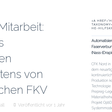
<A HREF="H
itarbeit:
TAXONOMY=
HE-HILFSK
s
Automatisie
Faserverbun
(Nass-)Drap
hen
CFK Nord in 
ltens von
dem neuarti
kontinuierlic
Produktion k
schen FKV
Technologie 
Prepreg-Lege
Materialfreih
Projekt Opti
all
Veröffentlicht vor 1 Jahr
Systemmodell