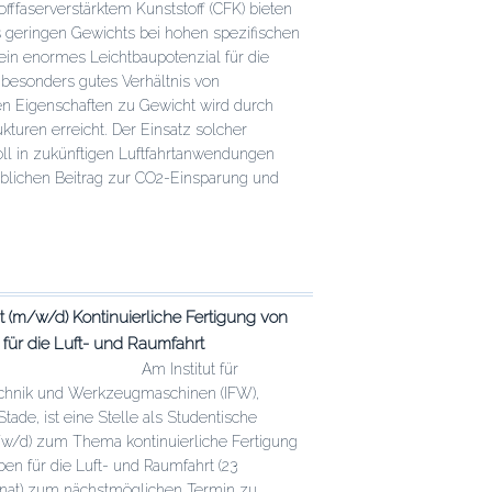
offfaserverstärktem Kunststoff (CFK) bieten
schen
 geringen Gewichts bei hohen spezifischen
 ein enormes Leichtbaupotenzial für die
n besonders gutes Verhältnis von
n Eigenschaften zu Gewicht wird durch
kturen erreicht. Der Einsatz solcher
oll in zukünftigen Luftfahrtanwendungen
blichen Beitrag zur CO2-Einsparung und
e
 (m/w/d) Kontinuierliche Fertigung von
für die Luft- und Raumfahrt
chen
altens
Am Institut für
echnik und Werkzeugmaschinen (IFW),
schen
tade, ist eine Stelle als Studentische
m/w/d) zum Thema kontinuierliche Fertigung
en für die Luft- und Raumfahrt (23
at) zum nächstmöglichen Termin zu