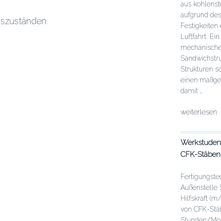
von
aus kohlenst
thermoplasti
aufgrund des
gszuständen
FKV“
Festigkeiten
Luftfahrt. Ei
mechanische
Sandwichstru
Strukturen s
einen maßge
damit …
„Studentisch
weiterlesen
Mitarbeit:
Simulation
Werkstudent
des
CFK-Stäben 
viskoelastis
Materialverh
von
Fertigungst
thermoplasti
Außenstelle S
FKV“
Hilfskraft (
von CFK-Stäb
Stunden/Mon