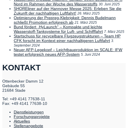
Nord im Rahmen der Woche des Wasserstoffs
30. Juni 2025
SHOREliner auf der Hannover Messe 2025: Erleben Sie die
Zukunft der nachhaltigen Luftfahrt!
26. März 2025
Optimierung der Prepreg-Klebrigkeit: Dennis Budelmann
schließt Promotion erfolgreich ab
21. März 2025
Bund fördert „HyLaunch“ – Kompakte und leichte
Wasserstoff-Tanksysteme für Luft- und Schifffahrt
7. März 2025
Startschuss für recycelbare Flugzeugstrukturen – Team HP
CFK forscht im Kontext einer nachhaltigeren Luftfahrt
3.
September 2024
Neuer AFP-Legekopf – Leichtbauproduktion im SCALE: IFW
testet erfolgreich neues AFP-System
5. Juni 2024
KONTAKT
Ottenbecker Damm 12
Gebäude 55
21684 Stade
Tel: +49 4141 77638-11
Fax: +49 4141 77638-10
Dienstleistungen
Forschungsprojekte
Aktuelles
Stellenangebote