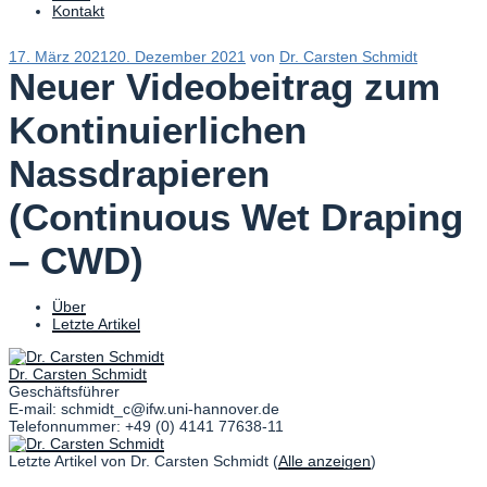
Kontakt
Veröffentlicht
17. März 2021
20. Dezember 2021
von
Dr. Carsten Schmidt
am
Neuer Videobeitrag zum
Kontinuierlichen
Nassdrapieren
(Continuous Wet Draping
– CWD)
Über
Letzte Artikel
Dr. Carsten Schmidt
Geschäftsführer
E-mail: schmidt_c@ifw.uni-hannover.de
Telefonnummer: +49 (0) 4141 77638-11
Letzte Artikel von Dr. Carsten Schmidt
(
Alle anzeigen
)