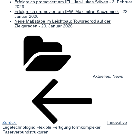
Erfolgreich promoviert am IFL: Jan-Lukas Stüven
- 3. Februar
2026
Erfolgreich promoviert am IFW: Maximilian Kaczemirzk
- 22.
Januar 2026
Neue Maßstäbe im Leichtbau: Towpregrod auf der
Zielgeraden
- 20. Januar 2026
Kategorien
Aktuelles
,
News
Beitrags-
Vorheriger
Beitrag
Navigation
Zurück
Innovative
Legetechnologie: Flexible Fertigung formkomplexer
Faserverbundstrukturen