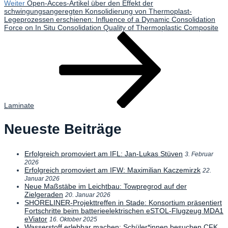
Nächster
Weiter
Open-Acces-Artikel über den Effekt der
Beitrag
schwingungsangeregten Konsolidierung von Thermoplast-
Legeprozessen erschienen: Influence of a Dynamic Consolidation
Force on In Situ Consolidation Quality of Thermoplastic Composite
Laminate
Neueste Beiträge
Erfolgreich promoviert am IFL: Jan-Lukas Stüven
3. Februar
2026
Erfolgreich promoviert am IFW: Maximilian Kaczemirzk
22.
Januar 2026
Neue Maßstäbe im Leichtbau: Towpregrod auf der
Zielgeraden
20. Januar 2026
SHORELINER-Projekttreffen in Stade: Konsortium präsentiert
Fortschritte beim batterieelektrischen eSTOL-Flugzeug MDA1
eViator
16. Oktober 2025
Wasserstoff erlebbar machen: Schüler*innen besuchen CFK