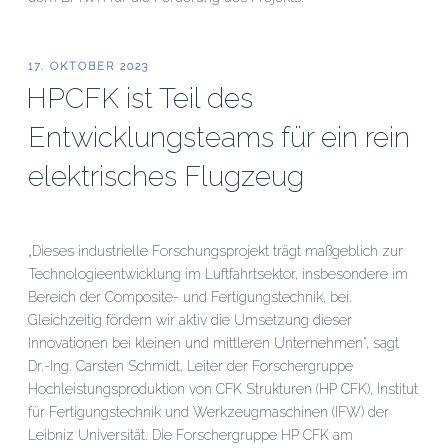
VERÖFFENTLICHT
17. OKTOBER 2023
AM
HPCFK ist Teil des
Entwicklungsteams für ein rein
elektrisches Flugzeug
„Dieses industrielle Forschungsprojekt trägt maßgeblich zur
Technologieentwicklung im Luftfahrtsektor, insbesondere im
Bereich der Composite- und Fertigungstechnik, bei.
Gleichzeitig fördern wir aktiv die Umsetzung dieser
Innovationen bei kleinen und mittleren Unternehmen“, sagt
Dr.-Ing. Carsten Schmidt, Leiter der Forschergruppe
Hochleistungsproduktion von CFK Strukturen (HP CFK), Institut
für Fertigungstechnik und Werkzeugmaschinen (IFW) der
Leibniz Universität. Die Forschergruppe HP CFK am