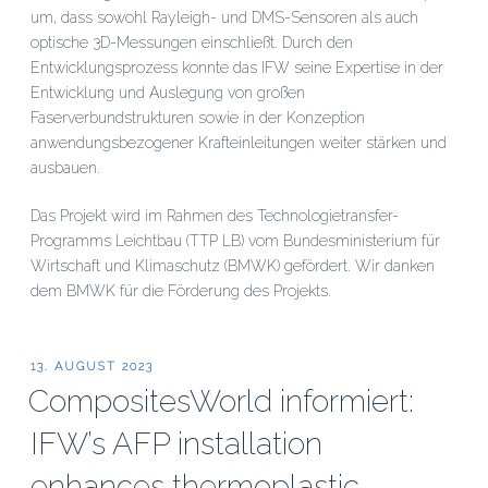
um, dass sowohl Rayleigh- und DMS-Sensoren als auch
optische 3D-Messungen einschließt. Durch den
Entwicklungsprozess konnte das IFW seine Expertise in der
Entwicklung und Auslegung von großen
Faserverbundstrukturen sowie in der Konzeption
anwendungsbezogener Krafteinleitungen weiter stärken und
ausbauen.
Das Projekt wird im Rahmen des Technologietransfer-
Programms Leichtbau (TTP LB) vom Bundesministerium für
Wirtschaft und Klimaschutz (BMWK) gefördert. Wir danken
dem BMWK für die Förderung des Projekts.
VERÖFFENTLICHT
13. AUGUST 2023
AM
CompositesWorld informiert:
IFW’s AFP installation
enhances thermoplastic