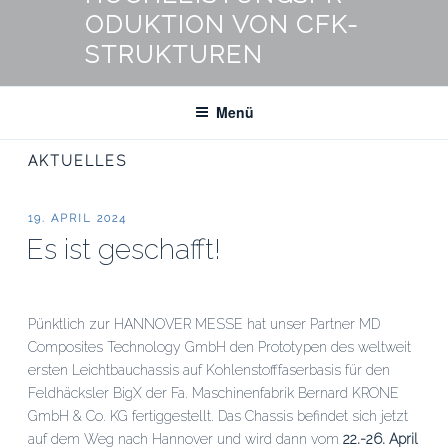
ODUKTION VON CFK-
STRUKTUREN
Menü
AKTUELLES
VERÖFFENTLICHT
19. APRIL 2024
AM
Es ist geschafft!
Pünktlich zur HANNOVER MESSE hat unser Partner MD
Composites Technology GmbH den Prototypen des weltweit
ersten Leichtbauchassis auf Kohlenstofffaserbasis für den
Feldhäcksler BigX der Fa. Maschinenfabrik Bernard KRONE
GmbH & Co. KG fertiggestellt. Das Chassis befindet sich jetzt
auf dem Weg nach Hannover und wird dann vom
22.-26. April