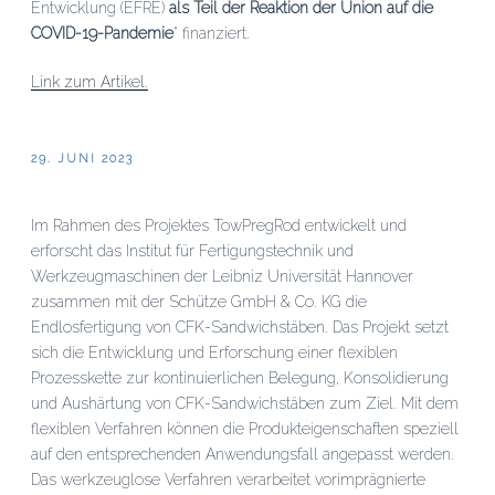
Entwicklung (EFRE)
als Teil der Reaktion der Union auf die
COVID-19-Pandemie
“ finanziert.
Link zum Artikel.
VERÖFFENTLICHT
29. JUNI 2023
AM
Im Rahmen des Projektes TowPregRod entwickelt und
erforscht das Institut für Fertigungstechnik und
Werkzeugmaschinen der Leibniz Universität Hannover
zusammen mit der Schütze GmbH & Co. KG die
Endlosfertigung von CFK-Sandwichstäben. Das Projekt setzt
sich die Entwicklung und Erforschung einer flexiblen
Prozesskette zur kontinuierlichen Belegung, Konsolidierung
und Aushärtung von CFK-Sandwichstäben zum Ziel. Mit dem
flexiblen Verfahren können die Produkteigenschaften speziell
auf den entsprechenden Anwendungsfall angepasst werden.
Das werkzeuglose Verfahren verarbeitet vorimprägnierte