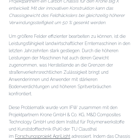
Projektpartnern ein Carbon Chassis für den Krone Big X
entwickelt. Mit der innovativen Konstruktion kann das
Chassisgewicht des Feldhäckslers bei gleichzeitig höherer
Verwindungssteifigkeit um 50 % gesenkt werden.
Um größere Felder effizienter bearbeiten zu können, ist die
Leistungsfähigkeit landwirtschaftlicher Erntemaschinen in den
letzten Jahrzehnten stark gestiegen. Durch die höheren
Leistungen der Maschinen hat auch deren Gewicht
zugenommen, was Herstellende an die Grenzen der
straßenverkehrsrechtlichen Zulässigkeit bringt und
Anwenderinnen und Anwender mit stärkeren
Bodenverdichtungen und höheren Spritverbräuchen
konfrontiert.
Diese Problematik wurde vom IFW zusammen mit den
Projektpartnern Krone GmbH & Co. KG, M&D Composites
Technology GmbH und dem Institut für Polymerwerkstoffe
und Kunststofftechnik (PuK) der TU Clausthal
im
Forschungsprojekt AgriLight
adressiert. Indem das Chassis