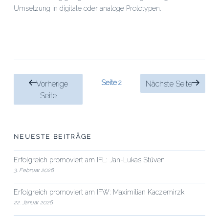
Umsetzung in digitale oder analoge Prototypen.
Beitragsnavigation
Seite
2
Vorherige
Nächste Seite
Seite
NEUESTE BEITRÄGE
Erfolgreich promoviert am IFL: Jan-Lukas Stüven
3. Februar 2026
Erfolgreich promoviert am IFW: Maximilian Kaczemirzk
22. Januar 2026